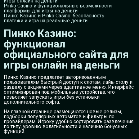
игры онлайн на деньги
Pinko Casino и функциональные возможности
платформы для игры на деньги
Пинко Казино и Pinko Casino: безопасность
платежи и игра на реальные деньги
Пинко Казино:
функционал
официального сайта для
игры онлайн на деньги
Пинко Казино предлагает авторизованным
пользователям быстрый доступ к слотам, лайв-столу и
разделу с акциями через адаптивное меню. Интерфейс
оптимизирован под мобильные устройства, что
позволяет запускать игры без установки
дополнительного софта.
На главной странице размещаются новые релизы,
подборки популярных автоматов и фильтры по
провайдерам. Игроку удобно сортировать развлечения
по типу, уровню волатильности и наличию бонусных
функций.