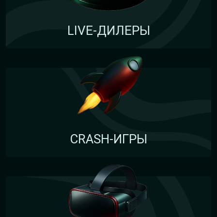
LIVE-ДИЛЕРЫ
CRASH-ИГРЫ