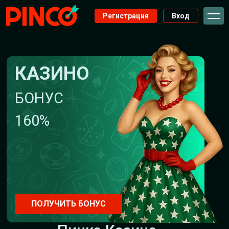
Регистрация
Вход
КАЗИНО
БОНУС
160%
ПОЛУЧИТЬ БОНУС